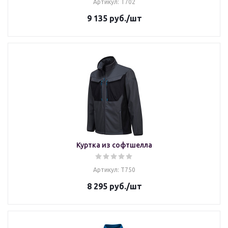
Артикул: T702
9 135
руб.
/шт
Куртка из софтшелла
Артикул: T750
8 295
руб.
/шт