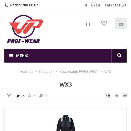
+7 911 788 00 07
Вход
Регистрация
0
МЕНЮ
Главная
-
Каталог
-
Коллекции PORTWEST
-
WX3
WX3