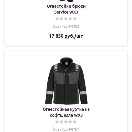
Огнестойки брюки
Service WX3
Артикул: FR402
17 850
руб.
/шт
Огнестойкая куртка из
софтшелла WX3
Артикул: FR704