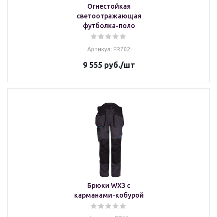
Огнестойкая
светоотражающая
футболка-поло
Артикул: FR702
9 555
руб.
/шт
Брюки WX3 с
карманами-кобурой