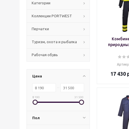
Категории
Коллекции PORTWEST
Перчатки
Комбине
Туризм, охота и рыбалка
природны
Рабочая обувь
Артику
17 430
р
Цена
8 190
31 500
Пол