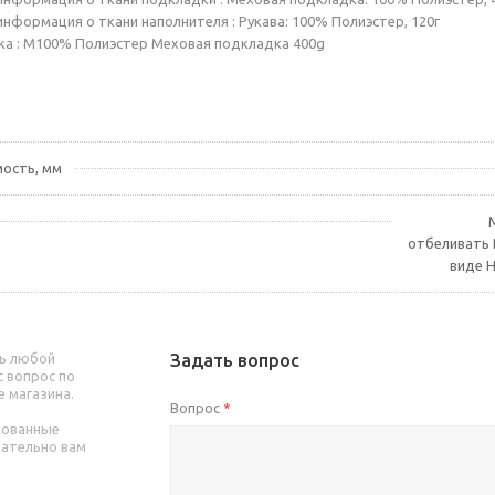
нформация о ткани наполнителя : Рукава: 100% Полиэстер, 120г
а : М100% Полиэстер Меховая подкладка 400g
ость, мм
отбеливать 
виде Н
ь любой
Задать вопрос
 вопрос по
е магазина.
Вопрос
*
рованные
зательно вам