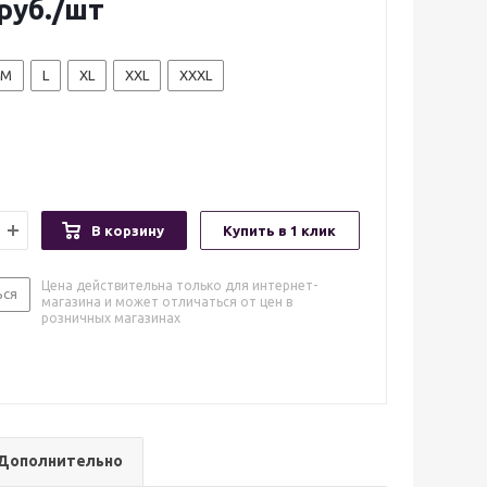
руб.
/шт
M
L
XL
XXL
XXXL
В корзину
Купить в 1 клик
Цена действительна только для интернет-
ься
магазина и может отличаться от цен в
розничных магазинах
Дополнительно