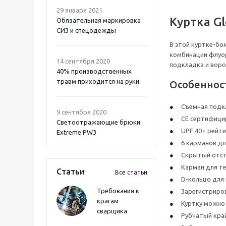
29 января 2021
Куртка Gl
Обязательная маркировка
СИЗ и спецодежды
В этой куртке-бо
комбинации флуо
14 сентября 2020
подкладка и вор
40% производственных
травм приходится на руки
Особеннос
Съемная подкл
9 сентября 2020
CE сертифици
Светоотражающие брюки
UPF 40+ рейти
Extreme PW3
6 карманов дл
Скрытый отст
Карман для т
Статьи
Все статьи
D-кольцо для 
Требования к
Зарегистриро
крагам
Куртку можно 
сварщика
Рубчатый кра