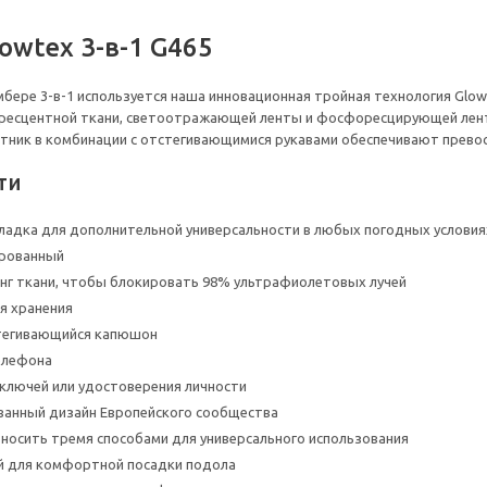
owtex 3-в-1 G465
мбере 3-в-1 используется наша инновационная тройная технология Glo
ресцентной ткани, светоотражающей ленты и фосфоресцирующей ленты
отник в комбинации с отстегивающимися рукавами обеспечивают прев
ти
адка для дополнительной универсальности в любых погодных условия
рованный
нг ткани, чтобы блокировать 98% ультрафиолетовых лучей
я хранения
егивающийся капюшон
елефона
ключей или удостоверения личности
ванный дизайн Европейского сообщества
носить тремя способами для универсального использования
й для комфортной посадки подола