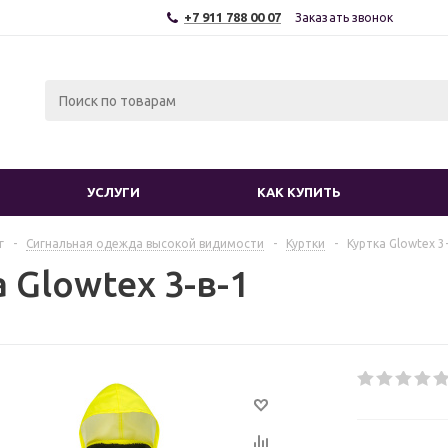
+7 911 788 00 07
Заказать звонок
УСЛУГИ
КАК КУПИТЬ
г
-
Сигнальная одежда высокой видимости
-
Куртки
-
Куртка Glowtex 3
 Glowtex 3-в-1