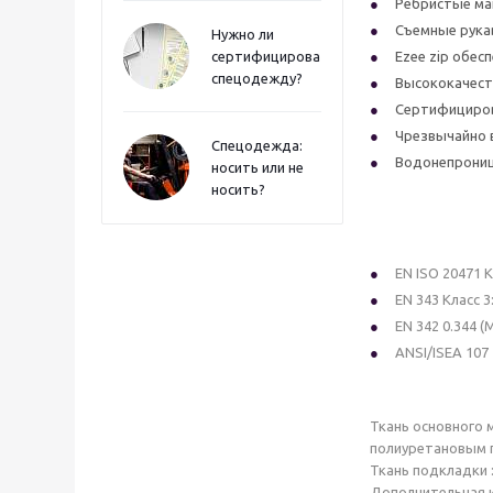
Ребристые ма
Съемные рукав
Нужно ли
сертифицировать
Ezee zip обес
спецодежду?
Высококачеств
Сертифицирова
Чрезвычайно в
Спецодежда:
Водонепрониц
носить или не
носить?
EN ISO 20471 К
EN 343 Класс 3
EN 342 0.344 (M
ANSI/ISEA 107
Ткань основного м
полиуретановым 
Ткань подкладки 
Дополнительная и