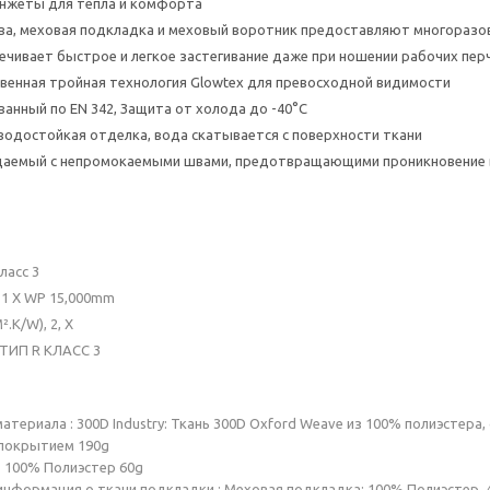
нжеты для тепла и комфорта
а, меховая подкладка и меховый воротник предоставляют многоразо
печивает быстрое и легкое застегивание даже при ношении рабочих пер
енная тройная технология Glowtex для превосходной видимости
нный по EN 342, Защита от холода до -40°C
одостойкая отделка, вода скатывается с поверхности ткани
аемый с непромокаемыми швами, предотвращающими проникновение
ласс 3
:1 X WP 15,000mm
².K/W), 2, X
 ТИП R КЛАСС 3
атериала : 300D Industry: Ткань 300D Oxford Weave из 100% полиэстера,
покрытием 190g
: 100% Полиэстер 60g
нформация о ткани подкладки : Меховая подкладка: 100% Полиэстер, 